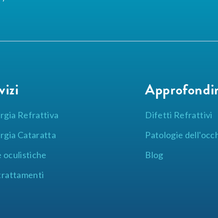
vizi
Approfondi
rgia Refrattiva
Difetti Refrattivi
rgia Cataratta
Patologie dell'occ
e oculistiche
Blog
 trattamenti