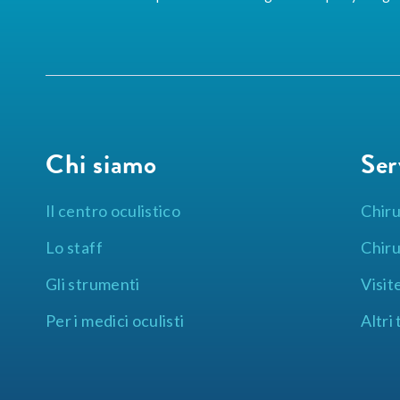
Chi siamo
Ser
Il centro oculistico
Chiru
Lo staff
Chiru
Gli strumenti
Visit
Per i medici oculisti
Altri