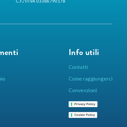
C.F./P.IVA 03386790178
menti
Info utili
Contatti
hio
Come raggiungerci
Convenzioni
Privacy Policy
Cookie Policy