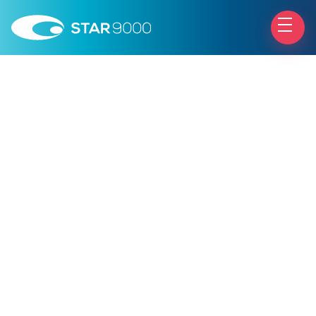
Le mosche volanti
Le miodesopsie sono piccoli corpi mobili che
navigano nel campo visivo con un andamento
fluttuante. La sensazione è quella di vedere
“mosche volanti”.
Moltissime persone vivono questo disturbo visivo,
che si accentua soprattutto in un ambiente
illuminato, un fenomeno denominato miodesopsie.