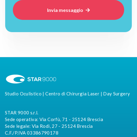

Studio Oculistico | Centro di Chirurgia Laser | Day Surgery
STAR 9000 s.r.l.
Sede operativa: Via Corfù, 71 - 25124 Brescia
Sede legale: Via Rodi, 27 - 25124 Brescia
C.F./P.IVA 03386790178