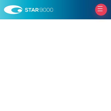
la soluzione meno invasiva per eliminare il
disturbo visivo delle mosche volanti
nuovo laser YAG
Ellex Ultra Q Reflex