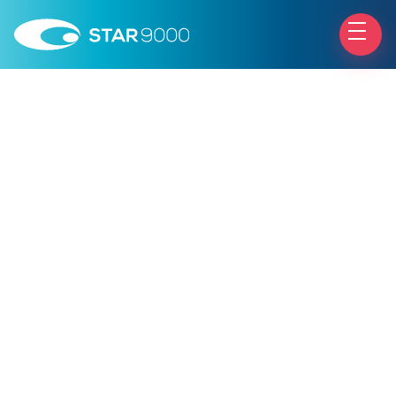
Patologie Retiniche
La Retinopatia Sierosa Centrale si verifica quando
si accumula del fluido sotto la retina, lo strato
nervoso che riveste la parte posteriore dell’occhio.
Questo accumulo di liquidi provoca visione
offuscata o distorta.