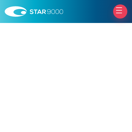
Patologie Retiniche
Le rotture e le distrofie retiniche rientrano nelle
alterazioni degenerative specifiche della periferia
retinica.
La causa principale è una progressiva insufficienza
di vascolarizzazione retinica della periferia retinica,
altre possibili cause sono le trazioni vitreo-