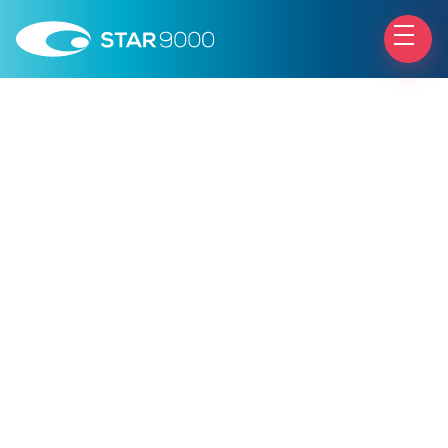
laser
laser