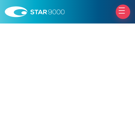
Chirurgia Mini Invasiva del Glaucoma
MIGS
Micro-Invasive
Glaucoma Surgery