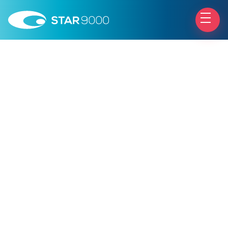
opacità o
irregolarità della cornea