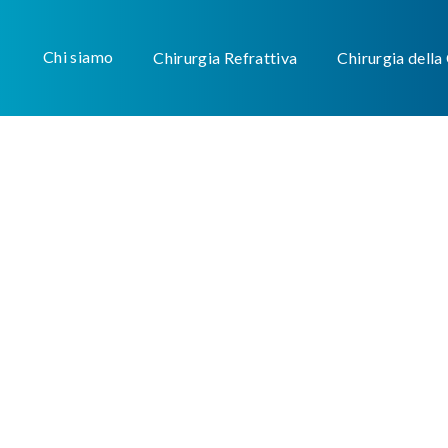
Chi siamo
Chirurgia Refrattiva
Chirurgia della
lla retina
, che rimane adeso alla
tanto privata del suo
eguente deficit visivo