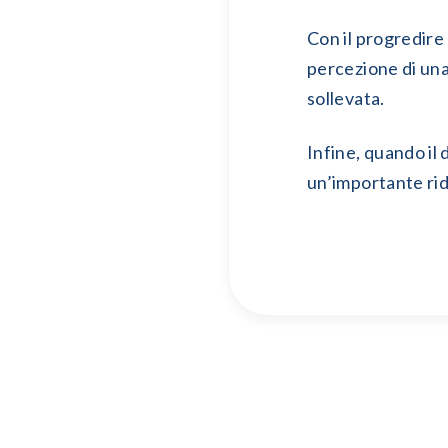
Con il progredire 
percezione di una
sollevata.
Infine, quando il
un’importante rid