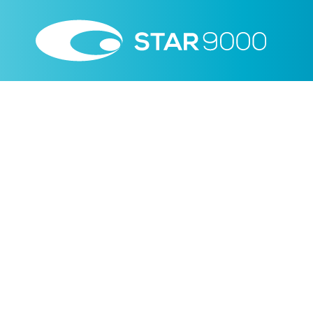
Patologie Retiniche
Il Distacco di Retina consiste nella separazione de
neurosensoriale dall’epitelio pigmentato retinico
lamina di Bruch e alla coroide. La retina viene per
apporto vascolare e del suo nutrimento, con cons