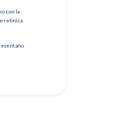
vo con la
e retinica
 presentano