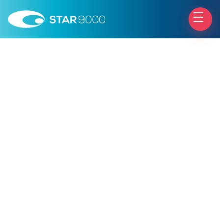
Chirurgia Palperbrale
Esami e visite
Interventi
Info utili
Patologie
Il centro
Trattamenti
Test di autovalutazione
Chirurgia Refrattiva