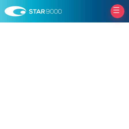
Chirurgia Palperbrale
Esami e visite
Interventi
Info utili
Patologie
Il centro
Trattamenti
Test di autovalutazione
Chirurgia Refrattiva