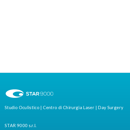
sapere prima di sottoporsi all’intervento
Intervista al dottor Alessandro Bordato,
medico chirurgo oculista specializzato in
chirurgia oftalmoplastica.
Studio Oculistico | Centro di Chirurgia Laser | Day Surgery
STAR 9000 s.r.l.