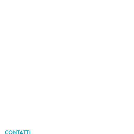
dottor
Emanuele Scuri
Direttore e fondatore del Centro, esercita la
professione di oculista da oltre 30 anni.
CONTATTI